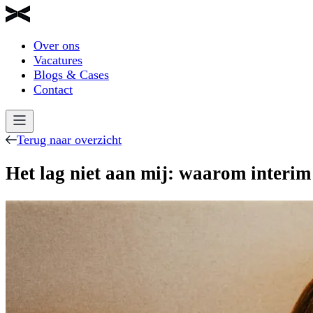
Over ons
Vacatures
Blogs & Cases
Contact
Terug naar overzicht
Het lag niet aan mij: waarom interim 