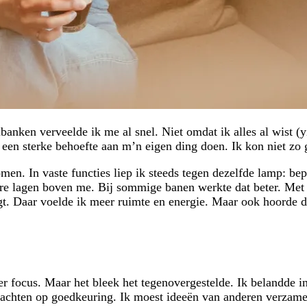
lbanken verveelde ik me al snel. Niet omdat ik alles al wist
een sterke behoefte aan m’n eigen ding doen. Ik kon niet zo g
men. In vaste functies liep ik steeds tegen dezelfde lamp: b
ere lagen boven me. Bij sommige banen werkte dat beter. Met 
ijgt. Daar voelde ik meer ruimte en energie. Maar ook hoorde d
r focus. Maar het bleek het tegenovergestelde. Ik belandde in
 wachten op goedkeuring. Ik moest ideeën van anderen verzam