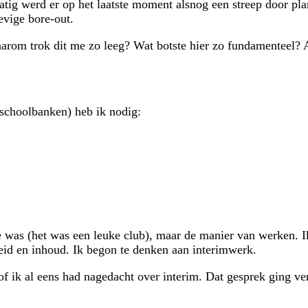
 werd er op het laatste moment alsnog een streep door plann
evige bore-out.
aarom trok dit me zo leeg? Wat botste hier zo fundamenteel?
 schoolbanken) heb ik nodig:
e was (het was een leuke club), maar de manier van werken. Ik
eid en inhoud. Ik begon te denken aan interimwerk.
 of ik al eens had nagedacht over interim. Dat gesprek ging ve