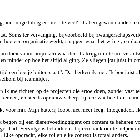
tig, niet ongeduldig en niet “te veel”. Ik ben gewoon anders en 
aatst. Soms ter vervanging, bijvoorbeeld bij zwangerschapsve
en hoe een organisatie werkt, snappen waar het wringt, en da
k kan doen vanuit mijn kernwaarden. Ik krijg ruimte om verant
en minder op hoe het altijd al ging. Ze vliegen jou juist in o
ijd een beetje buiten staat”. Dat herken ik niet. Ik ben juist
welkom bij teamuitjes.
n ik me richten op de projecten die ertoe doen, zonder vast t
 kennen, en steeds opnieuw scherp kijken: wat heeft dit team
t voor mij. Mijn batterij loopt niet meer leeg. Integendeel. I
Ik begon bij een dierenvoedinggigant om content te beheren v
ager had. Vervolgens belandde ik bij een bank om te helpen m
Elke opdracht, elke rol en elke context is totaal anders.