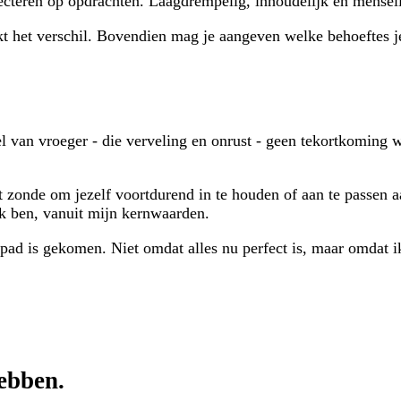
lecteren op opdrachten. Laagdrempelig, inhoudelijk en menseli
kt het verschil. Bovendien mag je aangeven welke behoeftes j
l van vroeger - die verveling en onrust - geen tekortkoming 
t zonde om jezelf voortdurend in te houden of aan te passen 
k ben, vanuit mijn kernwaarden.
d is gekomen. Niet omdat alles nu perfect is, maar omdat ik e
ebben.