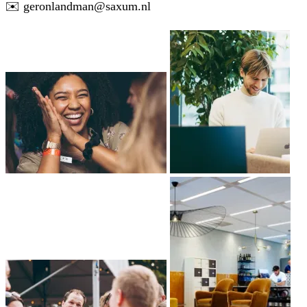
✉️ geronlandman@saxum.nl